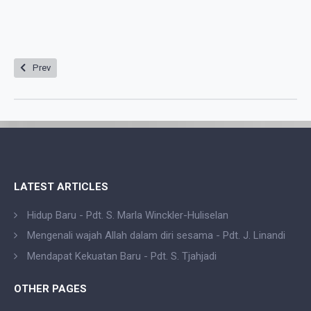
Previous article: GKIN Arnhem/Nijmegen
Prev
LATEST ARTICLES
Hidup Baru - Pdt. S. Marla Winckler-Huliselan
Mengenali wajah Allah dalam diri sesama - Pdt. J. Linandi
Mendapat Kekuatan Baru - Pdt. S. Tjahjadi
OTHER PAGES