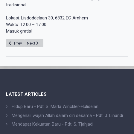
tradisional.
Lokasi: Lisdoddelaan 30, 6832 EC Arnhem
Waktu: 12.00 – 17.00
Masuk gratis!
Previous article: Hari Olahraga GKIN
Next article: Lustrum GKIN - 40 tahun
Prev
Next
LATEST ARTICLES
Hidup Baru - Pdt. S. Marla Winckler-Huliselan
Mengenali wajah Allah dalam diri sesama - Pdt. J. Linandi
Mendapat Kekuatan Baru - Pdt. S. Tjahjadi