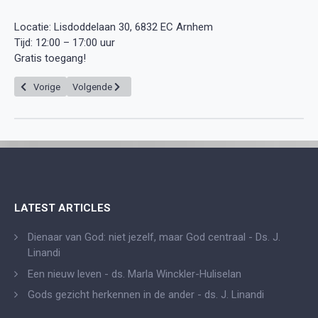
Locatie: Lisdoddelaan 30, 6832 EC Arnhem
Tijd: 12:00 – 17:00 uur
Gratis toegang!
Vorig artikel: GKIN Sportdag
Volgende artikel: Lustrum GKIN - 40 jaar
Vorige
Volgende
LATEST ARTICLES
Dienaar van God: niet jezelf, maar God centraal - Ds. J.
Linandi
Een nieuw leven - ds. Marla Winckler-Huliselan
Gods gezicht herkennen in de ander - ds. J. Linandi