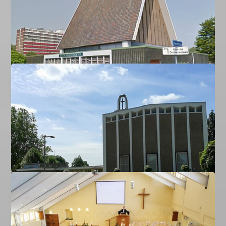
GKIN Amstelveen
Informatie over de kerkdiensten in Amstelveen, de
secretariaat & locatie via Google Map
LEES MEER …
GKIN Rotterdam/Dordrecht
Informatie over de kerkdiensten in Rotterdam en
Dordrecht, de secretariaat & locatie via Google Map
LEES MEER …
GKIN Arnhem/Nijmegen