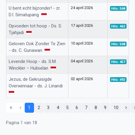
U bent echt bijzonder! - zr.
24 april 2026
Hits: 568
D.I. Simatupang
Opvoeden tot hoop - Ds. S.
17 april 2026
Hits: 462
Tjahjadi
Geloven Ook Zonder Te Zien
10 april 2026
Hits: 548
- ds. C. Gunawan
Levende Hoop - ds. S.M.
04 april 2026
Hits: 457
Winckler – Huliselan
Jezus, de Gekruisigde
02 april 2026
Hits: 492
Overwinnaar - ds. J. Linandi
1
2
3
4
5
6
7
8
9
10
Pagina 1 van 18