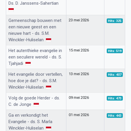
Ds. D. Janssens-Sahertian
Gemeenschap bouwen met
23 mei 2026
Hits: 325
een nieuwe geest en een
nieuwe hart - ds. S.M.
Winckler-Huliselan
Het autenthieke evangelie in
15 mei 2026
Hits: 519
een seculiere wereld - ds. S.
Tjahjadi
Het evangelie door vertellen,
13 mei 2026
Hits: 407
hoe doe je dat? - ds. S.M.
Winckler-Huliselan
Volg de goede Herder - ds.
09 mei 2026
Hits: 473
C. de Jonge
Ga en verkondigt het
01 mei 2026
Hits: 443
Evangelie - ds. S. Marla
Winckler-Huliselan