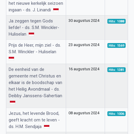
het nieuwe kerkelijk seizoen
ingaan - ds. J. Linandi
Ja zeggen tegen Gods
30 augustus 2024
Hits: 1088
liefde! - ds. S.M. Winckler-
Huliselan
Prijs de Heer, mijn ziel - ds.
23 augustus 2024
Hits: 1569
S.M. Winckler - Huliselan
De eenheid van de
16 augustus 2024
Hits: 1381
gemeente met Christus en
elkaar is de boodschap van
het Heilig Avondmaal - ds.
Deibby Janssens-Sahertian
Jezus, het levende Brood,
08 augustus 2024
Hits: 1006
geeft kracht om te leven -
ds. H.M. Sendjaja