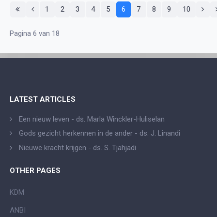
1
2
3
4
5
6
7
8
9
10
Pagina 6 van 18
LATEST ARTICLES
Een nieuw leven - ds. Marla Winckler-Huliselan
Gods gezicht herkennen in de ander - ds. J. Linandi
Nieuwe kracht krijgen - ds. S. Tjahjadi
OTHER PAGES
KDM
ANBI