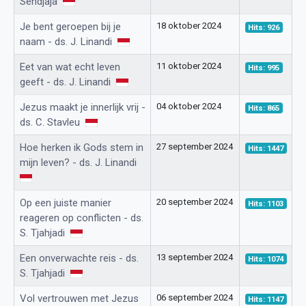
Sendjaja
Je bent geroepen bij je
18 oktober 2024
Hits: 926
naam - ds. J. Linandi
Eet van wat echt leven
11 oktober 2024
Hits: 995
geeft - ds. J. Linandi
Jezus maakt je innerlijk vrij -
04 oktober 2024
Hits: 865
ds. C. Stavleu
Hoe herken ik Gods stem in
27 september 2024
Hits: 1447
mijn leven? - ds. J. Linandi
Op een juiste manier
20 september 2024
Hits: 1103
reageren op conflicten - ds.
S. Tjahjadi
Een onverwachte reis - ds.
13 september 2024
Hits: 1074
S. Tjahjadi
Vol vertrouwen met Jezus
06 september 2024
Hits: 1147