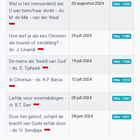
Wat is het mensenkind dat
03 augustus 2024
Hits: 1226
U aan hem/haar denkt - ds.
M. de Mik - van der Waal
Hoe leef je als een Christen:
26 juli 2024
Hits: 1184
als tourist of zendeling? -
ds. J. Linandi
De mens als ‘beeld van God'
19 juli 2024
Hits: 1166
- ds. S. Tjahjadi
In Christus - ds. K.P. Barus
12 juli 2024
Hits: 1214
Liefde voor vreemdelingen -
05 juli 2024
Hits: 1041
zr. B.T. Sari
Door het geloof, schijnt de
28 juni 2024
Hits: 1011
kracht van Gods liefde door
- ds. H. Sendjaja